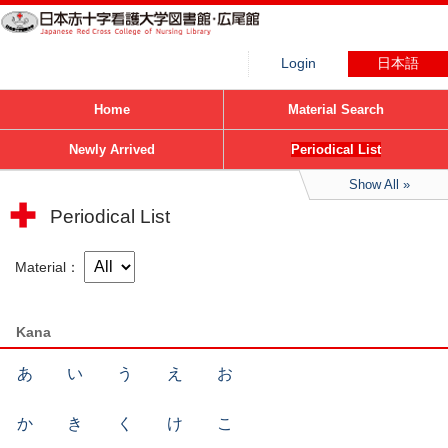
Login
日本語
Home
Material Search
Newly Arrived
Periodical List
Show All
Periodical List
Material
Kana
あ
い
う
え
お
か
き
く
け
こ