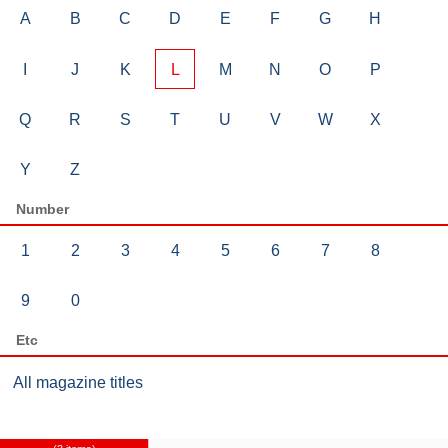
A
B
C
D
E
F
G
H
I
J
K
L
M
N
O
P
Q
R
S
T
U
V
W
X
Y
Z
Number
1
2
3
4
5
6
7
8
9
0
Etc
All magazine titles