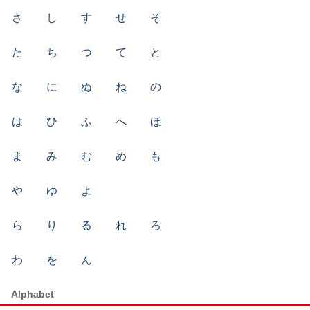
さ
し
す
せ
そ
た
ち
つ
て
と
な
に
ぬ
ね
の
は
ひ
ふ
へ
ほ
ま
み
む
め
も
や
ゆ
よ
ら
り
る
れ
ろ
わ
を
ん
Alphabet