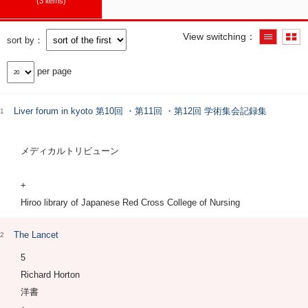
3 items
View switching
sort by
per page
Liver forum in kyoto 第10回 ・第11回 ・第12回 学術集会記録集
1
メディカルトリビューン
+
Hiroo library of Japanese Red Cross College of Nursing
The Lancet
2
5
Richard Horton
洋書