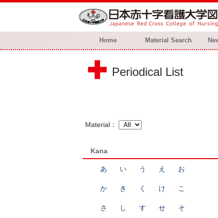
Home
Material Search
New
Periodical List
Material
Kana
あ
い
う
え
お
か
き
く
け
こ
さ
し
す
せ
そ