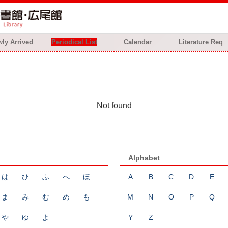
ly Arrived
Periodical List
Calendar
Literature Req
Not found
Alphabet
は
ひ
ふ
へ
ほ
A
B
C
D
E
ま
み
む
め
も
M
N
O
P
Q
や
ゆ
よ
Y
Z