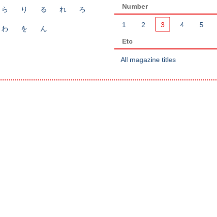
Number
ら
り
る
れ
ろ
1
2
3
4
5
わ
を
ん
Etc
All magazine titles