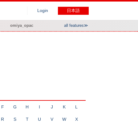
Login
日本語
omiya_opac
all features≫
F
G
H
I
J
K
L
R
S
T
U
V
W
X