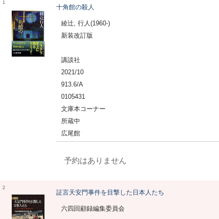
1
十角館の殺人
綾辻, 行人(1960-)
新装改訂版
講談社
2021/10
913.6/A
0105431
文庫本コーナー
所蔵中
広尾館
予約はありません
2
証言天安門事件を目撃した日本人たち
六四回顧録編集委員会