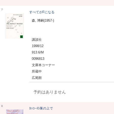
7
すべてがFになる
森, 博嗣(1957-)
講談社
1998/12
913.6/M
0096813
文庫本コーナー
所蔵中
広尾館
予約はありません
8
ｶｯｺｰの巣の上で