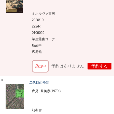
ミネルヴァ書房
2020/10
222/R
0109029
学生選書コーナー
所蔵中
広尾館
貸出中
予約はありません
予約する
3
二代目の帰朝
森見, 登美彦(1979-)
幻冬舎