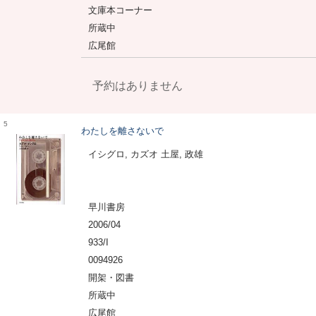
文庫本コーナー
所蔵中
広尾館
予約はありません
5
わたしを離さないで
イシグロ, カズオ 土屋, 政雄
早川書房
2006/04
933/I
0094926
開架・図書
所蔵中
広尾館