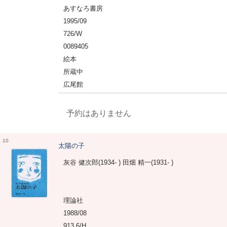
あすなろ書房
1995/09
726/W
0089405
絵本
所蔵中
広尾館
予約はありません
10
太陽の子
灰谷 健次郎(1934- ) 田畑 精一(1931- )
理論社
1988/08
913.6/H