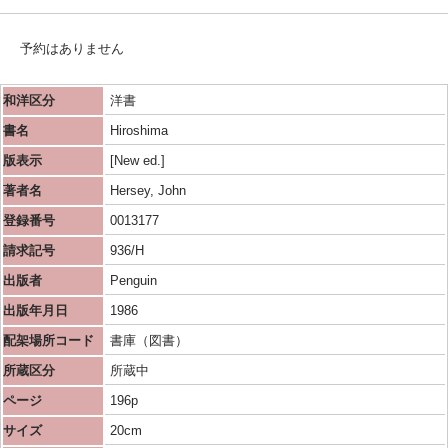
予約はありません
和洋区分
洋書
書名
Hiroshima
版表示
[New ed.]
著者名
Hersey, John
登録番号
0013177
請求記号
936/H
出版者
Penguin
出版年月日
1986
配架場所コード
書庫（図書）
所蔵区分
所蔵中
ページ
196p
サイズ
20cm