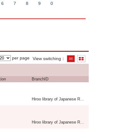
6
7
8
9
0
per page
View switching
tion
BranchID
Hiroo library of Japanese Red Cross College of Nursing
Hiroo library of Japanese Red Cross College of Nursing