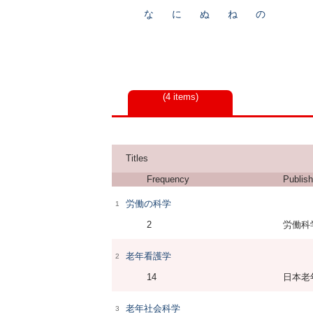
な
に
ぬ
ね
の
4 items
Titles
Frequency
Publish
労働の科学
1
2
労働科
老年看護学
2
14
日本老
老年社会科学
3