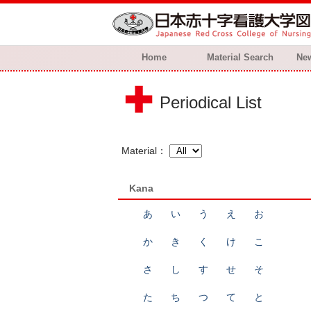
Home
Material Search
New
Periodical List
Material
Kana
あ
い
う
え
お
か
き
く
け
こ
さ
し
す
せ
そ
た
ち
つ
て
と