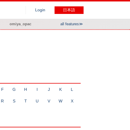
Login
日本語
omiya_opac
all features≫
F
G
H
I
J
K
L
R
S
T
U
V
W
X