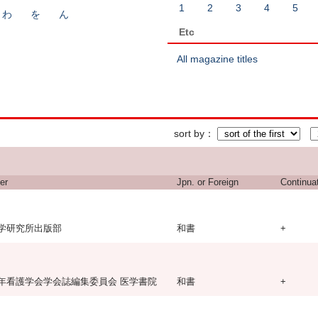
1
2
3
4
5
わ
を
ん
Etc
All magazine titles
sort by
er
Jpn. or Foreign
Continua
学研究所出版部
和書
+
年看護学会学会誌編集委員会 医学書院
和書
+