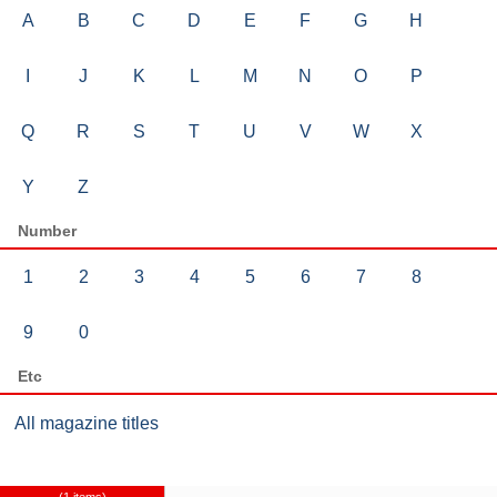
A
B
C
D
E
F
G
H
I
J
K
L
M
N
O
P
Q
R
S
T
U
V
W
X
Y
Z
Number
1
2
3
4
5
6
7
8
9
0
Etc
All magazine titles