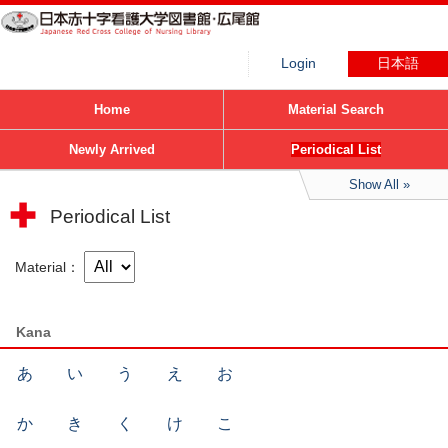
Login
日本語
Home
Material Search
Newly Arrived
Periodical List
Show All
Periodical List
Material
Kana
あ
い
う
え
お
か
き
く
け
こ