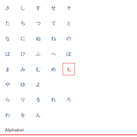
さ
し
す
せ
そ
た
ち
つ
て
と
な
に
ぬ
ね
の
は
ひ
ふ
へ
ほ
ま
み
む
め
も
や
ゆ
よ
ら
り
る
れ
ろ
わ
を
ん
Alphabet