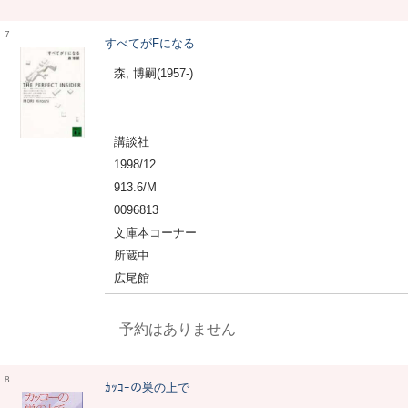
7
すべてがFになる
森, 博嗣(1957-)
講談社
1998/12
913.6/M
0096813
文庫本コーナー
所蔵中
広尾館
予約はありません
8
ｶｯｺｰの巣の上で