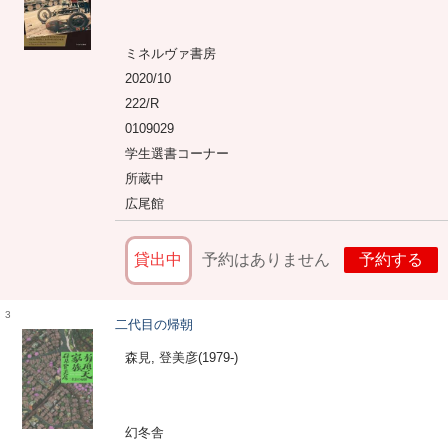
ミネルヴァ書房
2020/10
222/R
0109029
学生選書コーナー
所蔵中
広尾館
貸出中
予約はありません
予約する
3
二代目の帰朝
森見, 登美彦(1979-)
幻冬舎