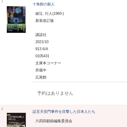
1
十角館の殺人
綾辻, 行人(1960-)
新装改訂版
講談社
2021/10
913.6/A
0105431
文庫本コーナー
所蔵中
広尾館
予約はありません
2
証言天安門事件を目撃した日本人たち
六四回顧録編集委員会