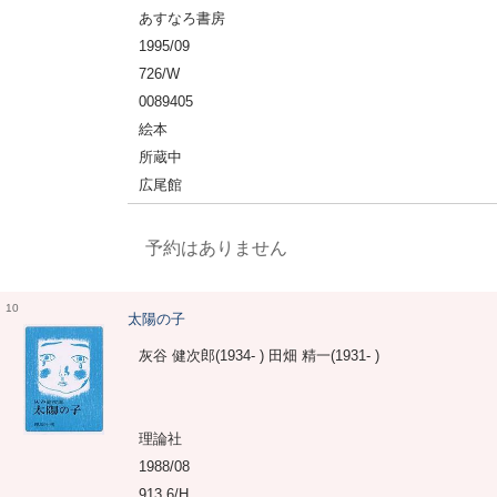
あすなろ書房
1995/09
726/W
0089405
絵本
所蔵中
広尾館
予約はありません
10
太陽の子
灰谷 健次郎(1934- ) 田畑 精一(1931- )
理論社
1988/08
913.6/H