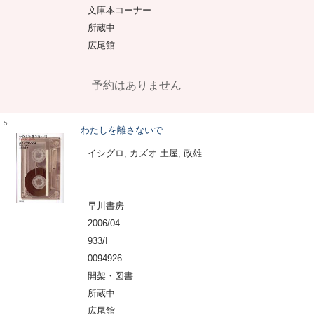
文庫本コーナー
所蔵中
広尾館
予約はありません
5
わたしを離さないで
イシグロ, カズオ 土屋, 政雄
早川書房
2006/04
933/I
0094926
開架・図書
所蔵中
広尾館