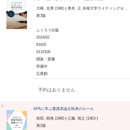
大峰, 光博 (1981-) 奥本, 正 名桜大学ライティングセンター
第3版
ふくろう出版
2024/02
816/D
0110105
開架・図書
所蔵中
広尾館
予約はありません
2
APAに学ぶ看護系論文執筆のルール
前田, 樹海 (1965-) 江藤, 裕之 (1963-)
第2版