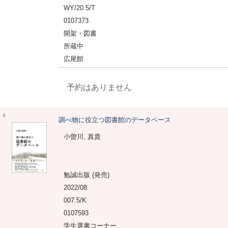
WY/20.5/T
0107373
開架・図書
所蔵中
広尾館
予約はありません
4
調べ物に役立つ図書館のデータベース
小曽川, 真貴
勉誠出版 (発売)
2022/08
007.5/K
0107593
学生選書コーナー