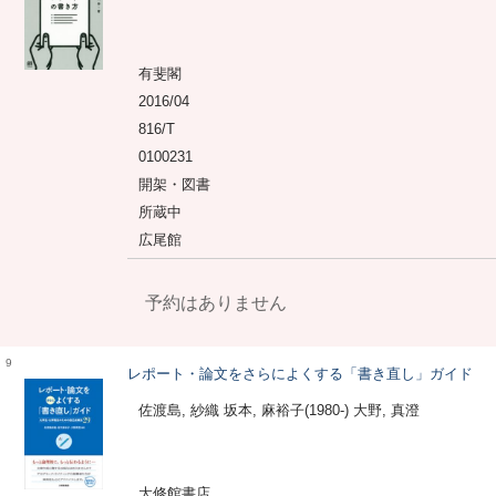
有斐閣
2016/04
816/T
0100231
開架・図書
所蔵中
広尾館
予約はありません
9
レポート・論文をさらによくする「書き直し」ガイド
佐渡島, 紗織 坂本, 麻裕子(1980-) 大野, 真澄
大修館書店