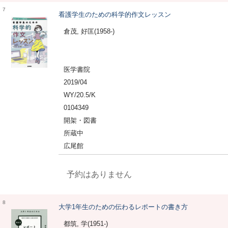
7
看護学生のための科学的作文レッスン
倉茂, 好匡(1958-)
医学書院
2019/04
WY/20.5/K
0104349
開架・図書
所蔵中
広尾館
予約はありません
8
大学1年生のための伝わるレポートの書き方
都筑, 学(1951-)