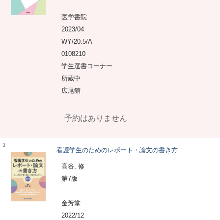
医学書院
2023/04
WY/20.5/A
0108210
学生選書コーナー
所蔵中
広尾館
予約はありません
3
看護学生のためのレポート・論文の書き方
高谷, 修
第7版
金芳堂
2022/12