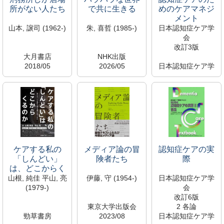
所がない人たち
で共に生きる
めのケアマネジ
メント
山本, 譲司 (1962-)
朱, 喜哲 (1985-)
日本認知症ケア学
会
改訂3版
大月書店
NHK出版
2018/05
2026/05
日本認知症ケア学
326/Y
133.9/C
会
SK01419
S110277
2025/06
河合美知子研究室
新着資料
WT/155/N
(430)
所蔵中
S110281
閲覧可→各室へ直
大宮館
新着資料
接問合せ
所蔵中
大宮研究室
大宮館
ケアする私の
メディア論の冒
認知症ケアの実
「しんどい」
険者たち
際
は、どこからく
るのか
山根, 純佳 平山, 亮
伊藤, 守 (1954-)
日本認知症ケア学
(1979-)
会
改訂6版
東京大学出版会
2 各論
勁草書房
2023/08
日本認知症ケア学