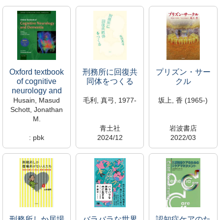
Oxford textbook
刑務所に回復共
プリズン・サー
of cognitive
同体をつくる
クル
neurology and
dementia
Husain, Masud
毛利, 真弓, 1977-
坂上, 香 (1965-)
Schott, Jonathan
M.
青土社
岩波書店
: pbk
2024/12
2022/03
Oxford University
326/M
326/S
Press
SK01420
SK01418
2016
河合美知子研究室
河合美知子研究室
WL/140/O
(430)
(430)
S200170
閲覧可→各室へ直
閲覧可→各室へ直
新着資料
接問合せ
接問合せ
所蔵中
大宮研究室
大宮研究室
大宮館
刑務所しか居場
バラバラな世界
認知症ケアのた