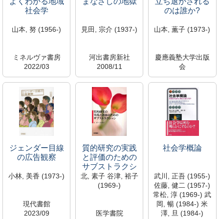
よくわかる地域
まなざしの地獄
立ち退かされる
社会学
のは誰か?
山本, 努 (1956-)
見田, 宗介 (1937-)
山本, 薫子 (1973-)
ミネルヴァ書房
河出書房新社
慶應義塾大学出版
2022/03
2008/11
会
361.7/Y
368.7/M
2024/12
S110279
S110280
361.7/Y
新着資料
新着資料
S110275
所蔵中
所蔵中
新着資料
大宮館
大宮館
所蔵中
大宮館
ジェンダー目線
質的研究の実践
社会学概論
の広告観察
と評価のための
サブストラクシ
ョン
小林, 美香 (1973-)
北, 素子 谷津, 裕子
武川, 正吾 (1955-)
(1969-)
佐藤, 健二 (1957-)
常松, 淳 (1969-) 武
現代書館
岡, 暢 (1984-) 米
2023/09
医学書院
澤, 旦 (1984-)