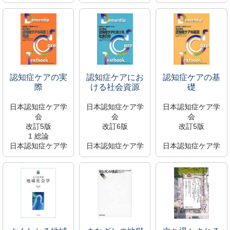
2025/06
361.45/I
会
369/K
S110276
2022/11
S110278
新着資料
WT/155/N-2
新着資料
所蔵中
S110285
所蔵中
大宮館
新着資料
大宮館
所蔵中
大宮館
認知症ケアの実
認知症ケアにお
認知症ケアの基
際
ける社会資源
礎
日本認知症ケア学
日本認知症ケア学
日本認知症ケア学
会
会
会
改訂5版
改訂6版
改訂5版
1 総論
日本認知症ケア学
日本認知症ケア学
日本認知症ケア学
会
会
会
2022/11
2022/11
2022/11
WT/155/N-1
WT/155/N
WT/155/N
S110284
S110283
S110282
新着資料
新着資料
新着資料
所蔵中
所蔵中
所蔵中
大宮館
大宮館
大宮館