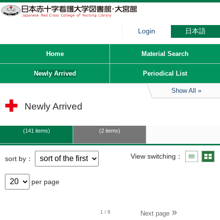
Login
日本語
Home
Material Search
Newly Arrived
Periodical List
Show All
Newly Arrived
141 items
2 items
View switching
sort by
per page
1
/ 8
Next page