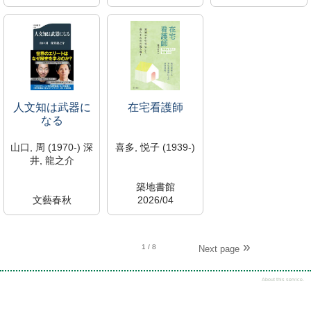
674/K
2009/11
S110274
WY/20.5/K
新着資料
SK01416
有斐閣
所蔵中
藤川研究室(411)
2025/03
大宮館
閲覧可→各室へ直
361/S
接問合せ
S110273
大宮研究室
新着資料
所蔵中
人文知は武器に
在宅看護師
大宮館
なる
山口, 周 (1970-) 深
喜多, 悦子 (1939-)
井, 龍之介
築地書館
文藝春秋
2026/04
2026/04
WY/115/K
002/J
S110250
S110253
学生選書
1
/ 8
Next page
学生選書
所蔵中
所蔵中
大宮館
大宮館
About this service.