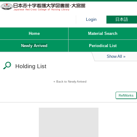
Login
日本語
Home
Material Search
Newly Arrived
Periodical List
Show All
Holding List
Back to Newly Arrived
RefWorks