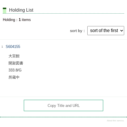
Holding List
Holding
1
items
sort by
S604155
1
大宮館
開架図書
333.8/G
所蔵中
Copy Title and URL
About this service.