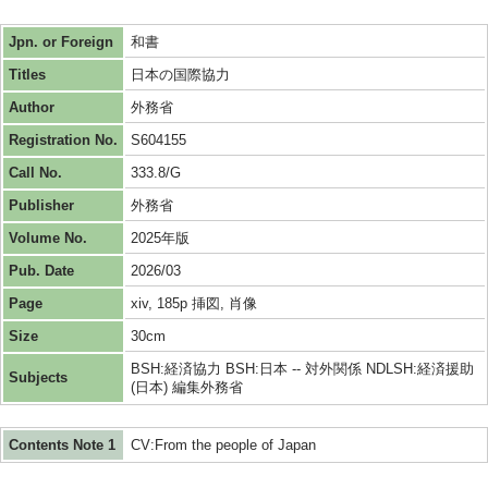
Jpn. or Foreign
和書
Titles
日本の国際協力
Author
外務省
Registration No.
S604155
Call No.
333.8/G
Publisher
外務省
Volume No.
2025年版
Pub. Date
2026/03
Page
xiv, 185p 挿図, 肖像
Size
30cm
BSH:経済協力 BSH:日本 -- 対外関係 NDLSH:経済援助
Subjects
(日本) 編集外務省
Contents Note 1
CV:From the people of Japan