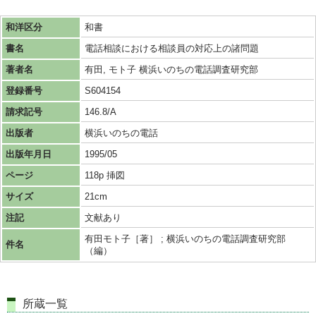
和洋区分
和書
書名
電話相談における相談員の対応上の諸問題
著者名
有田, モト子 横浜いのちの電話調査研究部
登録番号
S604154
請求記号
146.8/A
出版者
横浜いのちの電話
出版年月日
1995/05
ページ
118p 挿図
サイズ
21cm
注記
文献あり
有田モト子［著］ ; 横浜いのちの電話調査研究部
件名
（編）
所蔵一覧