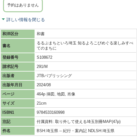
予約はありません
詳しい情報を閉じる
和洋区分
和書
るるぶまちといろ埼玉 知るよろこびめぐる楽しみすべ
書名
てのまちに
登録番号
S108672
請求記号
291/M
出版者
JTBパブリッシング
出版年月日
2024/08
ページ
464p 挿図, 地図, 肖像
サイズ
21cm
ISBN1
9784533160998
注記
付属資料: 取り外して使える埼玉別冊MAP(47p)
件名
BSH:埼玉県 -- 紀行・案内記 NDLSH:埼玉県