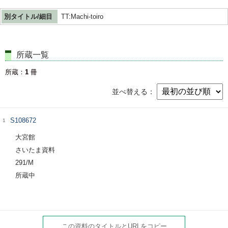
別タイトル/細目
TT:Machi-toiro
所蔵一覧
所蔵
1
冊
並べ替える
S108672
1
大宮館
さいたま資料
291/M
所蔵中
この資料のタイトルとURLをコピー