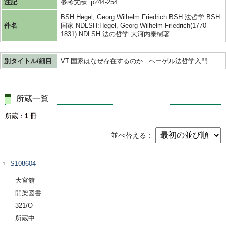
注記
参考文献: p244-254
BSH:Hegel, Georg Wilhelm Friedrich BSH:法哲学 BSH:
件名
国家 NDLSH:Hegel, Georg Wilhelm Friedrich(1770-
1831) NDLSH:法の哲学 大河内泰樹著
別タイトル/細目
VT:国家はなぜ存在するのか : ヘーゲル法哲学入門
所蔵一覧
所蔵
1
冊
並べ替える
S108604
1
大宮館
開架図書
321/O
所蔵中