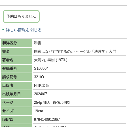
予約はありません
詳しい情報を閉じる
和洋区分
和書
書名
国家はなぜ存在するのか ヘーゲル「法哲学」入門
著者名
大河内, 泰樹 (1973-)
登録番号
S108604
請求記号
321/O
出版者
NHK出版
出版年月日
2024/07
ページ
254p 挿図, 肖像, 地図
サイズ
19cm
ISBN1
9784140912867