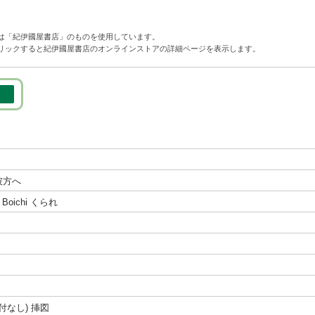
は「紀伊國屋書店」のものを使用しています。
リックすると紀伊國屋書店のオンラインストアの詳細ページを表示します。
る
彼方へ
Boichi くられ
ジ付なし) 挿図