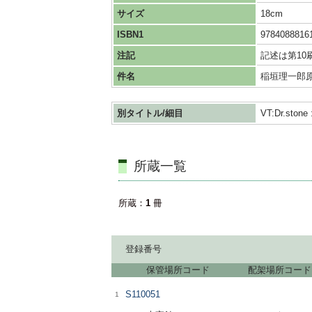
サイズ
18cm
ISBN1
9784088816
注記
記述は第10刷
件名
稲垣理一郎原作 
別タイトル/細目
VT:Dr.st
所蔵一覧
所蔵
1
冊
登録番号
保管場所コード
配架場所コード
S110051
1