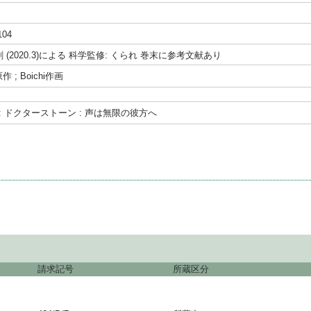
104
 (2020.3)による 科学監修: くられ 巻末に参考文献あり
; Boichi作画
one : ドクターストーン : 声は無限の彼方へ
請求記号
所蔵区分