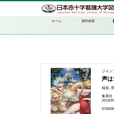
ホーム
資料検索
ジャンプ・
声は
稲垣, 理
集英社
2018/0
978408