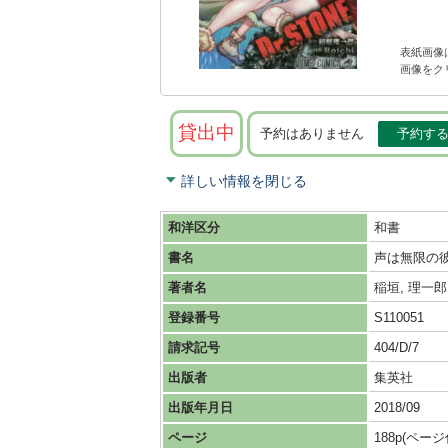
表紙画像
画像をク
貸出中
予約はありません
予約す
詳しい情報を閉じる
和洋区分
和書
書名
声は無限の
著者名
稲垣, 理一郎 
登録番号
S110051
請求記号
404/D/7
出版者
集英社
出版年月日
2018/09
ページ
188p(ペー