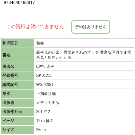
9784840468817
この資料は貸出できません
予約はありません
和洋区分
和書
新生児の正常・異常みきわめブック 豊富な写真で正常
書名
所見と疾患がわかる
著者名
田中, 太平
登録番号
SK01211
請求記号
WS/420/T
巻次
正期産児編
出版者
メディカ出版
出版年月日
2019/12
ページ
127p 挿図
サイズ
26cm