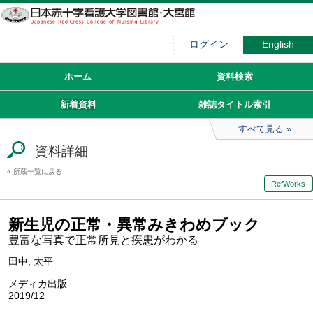
ログイン
English
ホーム
資料検索
新着資料
雑誌タイトル索引
すべて見る
資料詳細
所蔵一覧に戻る
RefWorks
新生児の正常・異常みきわめブック
豊富な写真で正常所見と疾患がわかる
田中, 太平
メディカ出版
2019/12