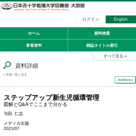
ログイン
English
ホーム
資料検索
新着資料
雑誌タイトル索引
すべて見る
資料詳細
所蔵一覧に戻る
RefWorks
ステップアップ新生児循環管理
図解とQ&Aでここまで分かる
与田, 仁志
メディカ出版
2021/07