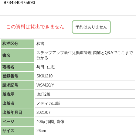
9784840475693
この資料は貸出できません
予約はありません
和洋区分
和書
ステップアップ新生児循環管理 図解とQ&Aでここまで
書名
分かる
著者名
与田, 仁志
登録番号
SK01210
請求記号
WS/420/Y
版表示
改訂2版
出版者
メディカ出版
出版年月日
2021/07
ページ
406p 挿図, 肖像
サイズ
26cm