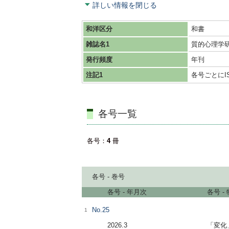
詳しい情報を閉じる
和洋区分
和書
雑誌名1
質的心理学
発行頻度
年刊
注記1
各号ごとにI
各号一覧
各号
4
冊
各号 - 巻号
各号 - 年月次
各号 -
No.25
1
2026.3
「変化