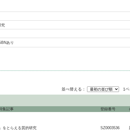
研究
SBNあり
並べ替える
1
 特集記事
登録番号
」をとらえる質的研究
SZ0003536