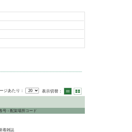
ページあたり
表示切替
各号 - 配架場所コード
新着雑誌