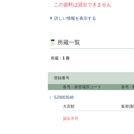
この資料は貸出できません
詳しい情報を表示する
所蔵一覧
所蔵
1
冊
登録番号
各号 - 保管場所コード
各号 -
SZ0003548
1
大宮館
集密(製
貸出不可