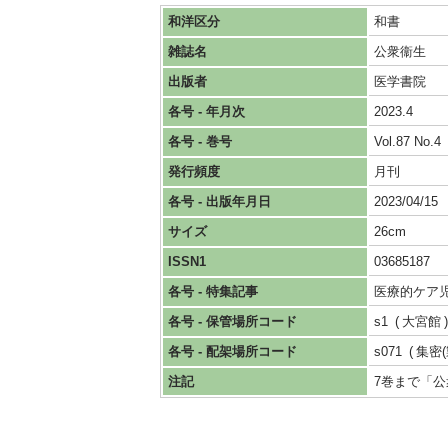
和洋区分
和書
雑誌名
公衆衞生
出版者
医学書院
各号 - 年月次
2023.4
各号 - 巻号
Vol.87 No.4
発行頻度
月刊
各号 - 出版年月日
2023/04/15
サイズ
26cm
ISSN1
03685187
各号 - 特集記事
医療的ケア
各号 - 保管場所コード
s1
大宮館
各号 - 配架場所コード
s071
集密
注記
7巻まで「