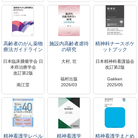
WB/310/S
1003561
WT/166/N
1003566
遠山研究室（453研
0111512
遠山研究室（453研
究室）
新着図書コーナー
究室）
専有資料のため閲覧
所蔵中
専有資料のため閲覧
不可
広尾館
不可
広尾研究室
広尾研究室
高齢者のがん薬物
施設内高齢者虐待
精神科ナースポケ
療法ガイドライン
の研究
ットブック
日本臨床腫瘍学会 日
大村, 壮
日本精神科看護協会
本癌治療学会
改訂第2版
改訂第2版
福村出版
Gakken
南江堂
2026/03
2025/05
2026/03
369.26/O
WY/160/S
QZ/266/K
0111510
1003557
0111511
新着図書コーナー
鷹野研究室（428研
新着図書コーナー
所蔵中
究室）
所蔵中
広尾館
専有資料のため閲覧
広尾館
不可
広尾研究室
精神看護学レベル
精神看護学
精神看護学まとめ