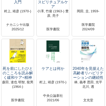
入門
スピリチュアルケ
ア
村上, 靖彦 (1970-)
小澤, 竹俊 (1963-) 豊
岡田, 圭, 1959-
原, 亮子
ナカニシヤ出版
医学書院
2025/12
医学書院
2024/09
361.9/M
2025/01
WB/310/O
1003560
WB/880/O
1003565
遠山研究室（453研
1003567
遠山研究室（453研
究室）
遠山研究室（453研
究室）
専有資料のため閲覧
究室）
専有資料のため閲覧
不可
専有資料のため閲覧
不可
広尾研究室
不可
広尾研究室
広尾研究室
死を前にしたひと
ケアとは何か
2040年を見据えた
のこころを読み解
高齢者リハビリテ
く緩和ケア÷精神
ーションの継続性
医学
森田, 達也 明智, 龍男
村上, 靖彦 (1970-)
林, 義孝 恩田, 光平
(1964-)
北川, 透
中央公論新社
医学書院
2021/06
文光堂
2024/08
369/M
2026/04