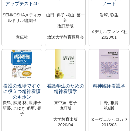
アップテスト40
ノート
SENKOSHAメディカ
山田, 典子 桐山, 啓一
岩崎, 弥生
ルドリル編集部
郎
改訂新版
メヂカルフレンド社
宣広社
放送大学教育振興会
2023/01
2025/04
2025/03
WY/160/S
WY/18.2/S
WY/160/S
1003558
1003559
1003552
鷹野研究室（428研
鷹野研究室（428研
鷹野研究室（428研
究室）
究室）
究室）
専有資料のため閲覧
専有資料のため閲覧
専有資料のため閲覧
不可
不可
不可
広尾研究室
広尾研究室
広尾研究室
看護の現場ですぐ
看護学生のための
精神臨床看護学
に役立つ精神看護
精神看護学
のキホン
廣島, 麻揚 林, 世津子
東中須, 恵子
川野, 雅資
新榮, こゆき 稲垣, 晃
改訂版
第6版
子
大学教育出版
ヌーヴェルヒロカワ
2020/04
2015/03
秀和システム
WY/160/H
WY/160/S-2