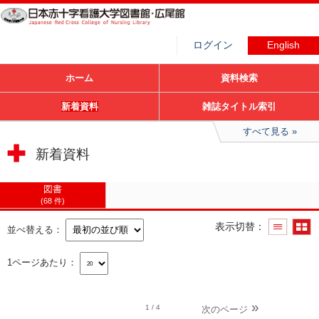
ログイン
English
ホーム
資料検索
新着資料
雑誌タイトル索引
すべて見る
新着資料
図書
68 件
表示切替
並べ替える
1ページあたり
1
/ 4
次のページ