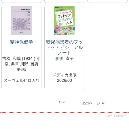
2022/07
1003556
1003555
WY/160/K
鷹野研究室（428研
鷹野研究室（428研
1003553
究室）
究室）
鷹野研究室（428研
専有資料のため閲覧
専有資料のため閲覧
究室）
不可
不可
専有資料のため閲覧
広尾研究室
広尾研究室
不可
精神保健学
糖尿病患者のフッ
広尾研究室
トケアビジュアル
ノート
吉松, 和哉 (1934-) 小
肥後, 直子
泉, 典章 川野, 雅資
第6版
メディカ出版
ヌーヴェルヒロカワ
2026/03
2015/03
WY/155/T
WY/160/S-1
0111508
1003554
新着図書コーナー
鷹野研究室（428研
所蔵中
1
/ 4
次のページ
究室）
広尾館
専有資料のため閲覧
このサービスについて
不可
広尾研究室