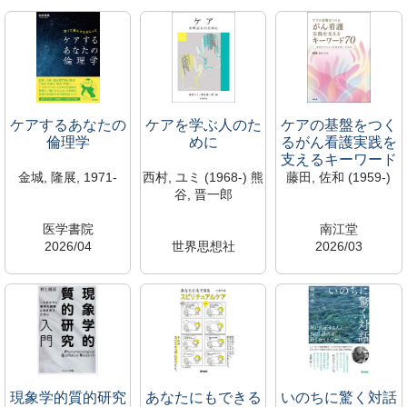
ケアするあなたの
ケアを学ぶ人のた
ケアの基盤をつく
倫理学
めに
るがん看護実践を
支えるキーワード
70
金城, 隆展, 1971-
西村, ユミ (1968-) 熊
藤田, 佐和 (1959-)
谷, 晋一郎
医学書院
南江堂
2026/04
世界思想社
2026/03
W/50/K
2026/04
WY/156/F
1003564
369/K
1003563
遠山研究室（453研
1003562
遠山研究室（453研
究室）
遠山研究室（453研
究室）
専有資料のため閲覧
究室）
専有資料のため閲覧
不可
専有資料のため閲覧
不可
広尾研究室
不可
広尾研究室
広尾研究室
現象学的質的研究
あなたにもできる
いのちに驚く対話