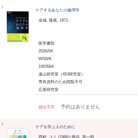
1
ケアするあなたの倫理学
金城, 隆展, 1971-
医学書院
2026/04
W/50/K
1003564
遠山研究室（453研究室）
専有資料のため閲覧不可
広尾研究室
予約はありません
貸出不可
2
ケアを学ぶ人のために
西村, ユミ (1968-) 熊谷, 晋一郎