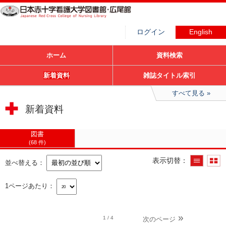
ログイン
English
ホーム
資料検索
新着資料
雑誌タイトル索引
すべて見る
新着資料
図書
68 件
表示切替
並べ替える
1ページあたり
1
/ 4
次のページ