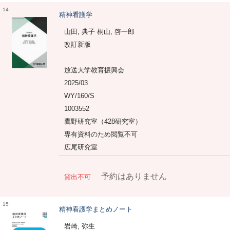
14
精神看護学
山田, 典子 桐山, 啓一郎
改訂新版
放送大学教育振興会
2025/03
WY/160/S
1003552
鷹野研究室（428研究室）
専有資料のため閲覧不可
広尾研究室
予約はありません
貸出不可
15
精神看護学まとめノート
岩崎, 弥生