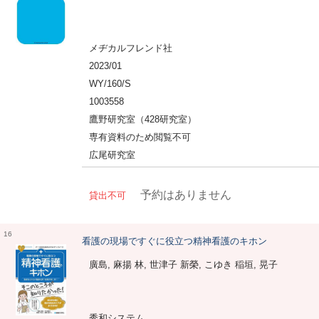
メヂカルフレンド社
2023/01
WY/160/S
1003558
鷹野研究室（428研究室）
専有資料のため閲覧不可
広尾研究室
予約はありません
貸出不可
16
看護の現場ですぐに役立つ精神看護のキホン
廣島, 麻揚 林, 世津子 新榮, こゆき 稲垣, 晃子
秀和システム