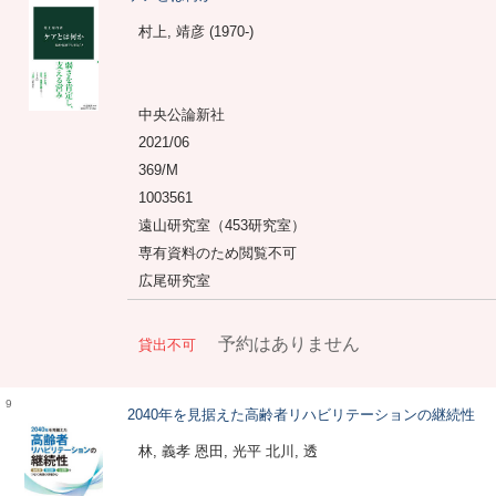
村上, 靖彦 (1970-)
中央公論新社
2021/06
369/M
1003561
遠山研究室（453研究室）
専有資料のため閲覧不可
広尾研究室
予約はありません
貸出不可
9
2040年を見据えた高齢者リハビリテーションの継続性
林, 義孝 恩田, 光平 北川, 透