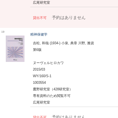
広尾研究室
予約はありません
貸出不可
19
精神保健学
吉松, 和哉 (1934-) 小泉, 典章 川野, 雅資
第6版
ヌーヴェルヒロカワ
2015/03
WY/160/S-1
1003554
鷹野研究室（428研究室）
専有資料のため閲覧不可
広尾研究室
予約はありません
貸出不可