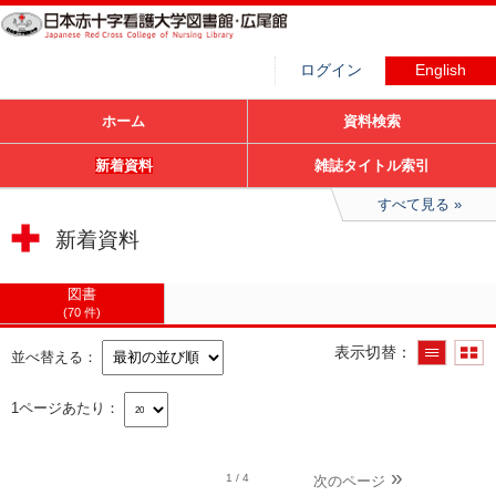
ログイン
English
ホーム
資料検索
新着資料
雑誌タイトル索引
すべて見る
新着資料
図書
70 件
表示切替
並べ替える
1ページあたり
1
/ 4
次のページ