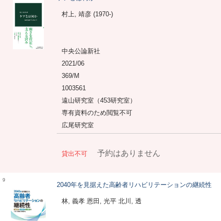
村上, 靖彦 (1970-)
中央公論新社
2021/06
369/M
1003561
遠山研究室（453研究室）
専有資料のため閲覧不可
広尾研究室
予約はありません
貸出不可
9
2040年を見据えた高齢者リハビリテーションの継続性
林, 義孝 恩田, 光平 北川, 透