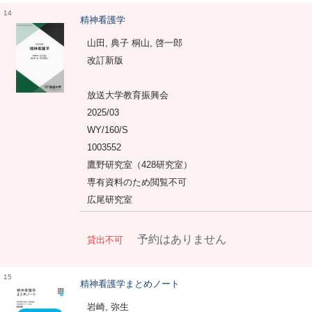
14
精神看護学
山田, 典子 桐山, 啓一郎
改訂新版
放送大学教育振興会
2025/03
WY/160/S
1003552
鷹野研究室（428研究室）
専有資料のため閲覧不可
広尾研究室
予約はありません
貸出不可
15
精神看護学まとめノート
岩崎, 弥生