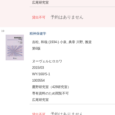
広尾研究室
予約はありません
貸出不可
19
精神保健学
吉松, 和哉 (1934-) 小泉, 典章 川野, 雅資
第6版
ヌーヴェルヒロカワ
2015/03
WY/160/S-1
1003554
鷹野研究室（428研究室）
専有資料のため閲覧不可
広尾研究室
予約はありません
貸出不可