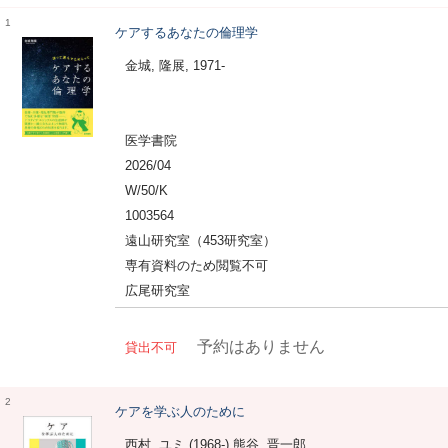
1
ケアするあなたの倫理学
金城, 隆展, 1971-
医学書院
2026/04
W/50/K
1003564
遠山研究室（453研究室）
専有資料のため閲覧不可
広尾研究室
予約はありません
貸出不可
2
ケアを学ぶ人のために
西村, ユミ (1968-) 熊谷, 晋一郎