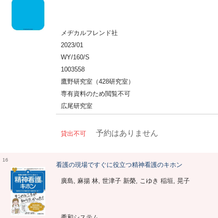
メヂカルフレンド社
2023/01
WY/160/S
1003558
鷹野研究室（428研究室）
専有資料のため閲覧不可
広尾研究室
予約はありません
貸出不可
16
看護の現場ですぐに役立つ精神看護のキホン
廣島, 麻揚 林, 世津子 新榮, こゆき 稲垣, 晃子
秀和システム