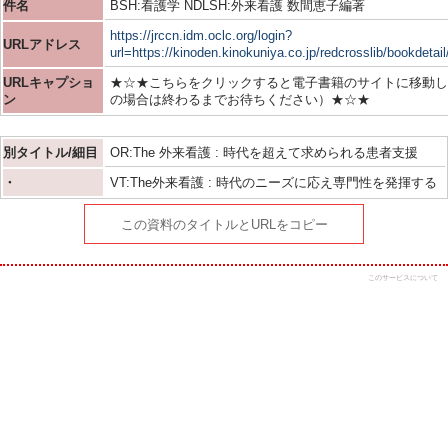
件名
BSH:看護学 NDLSH:外来看護 数間恵子編著
https://jrccn.idm.oclc.org/login?
URLアドレス
url=https://kinoden.kinokuniya.co.jp/redcrosslib/bookdeta
URLキャプショ
★☆★こちらをクリックすると電子書籍のサイトに移動し
ン
の場合は終わるまでお待ちください）★☆★
別タイトル/細目
OR:The 外来看護 : 時代を超えて求められる患者支援
・
VT:The外来看護 : 時代のニーズに応え専門性を発揮する
この資料のタイトルとURLをコピー
このサービスについて