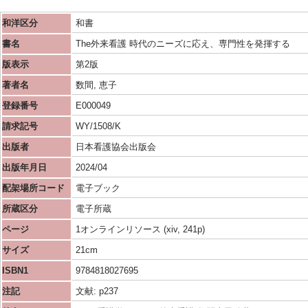
和洋区分
和書
書名
The外来看護 時代のニーズに応え、専門性を発揮する
版表示
第2版
著者名
数間, 恵子
登録番号
E000049
請求記号
WY/1508/K
出版者
日本看護協会出版会
出版年月日
2024/04
配架場所コード
電子ブック
所蔵区分
電子所蔵
ページ
1オンラインリソース (xiv, 241p)
サイズ
21cm
ISBN1
9784818027695
注記
文献: p237