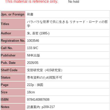
This material is reference only.
No hold
Jpn. or Foreign
和書
バラバラな世界で共に生きる リチャード・ローティの哲
Titles
学
Author
朱, 喜哲 (1985-)
Registration No.
1003546
Call No.
133.9/C
Publisher
NHK出版
Pub. Date
2026/05
Shelf Code
安部研究室（415研究室）
Status
専有資料のため閲覧不可
Page
222p : 挿図
Size
18cm
ISBN
9784140887608
Notes
読書案内: p209-217