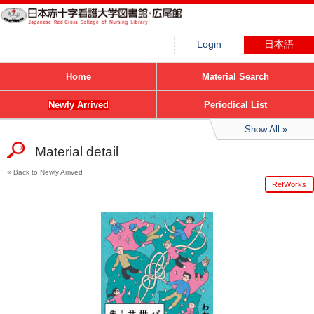
Login
日本語
Home
Material Search
Newly Arrived
Periodical List
Show All
Material detail
Back to Newly Arrived
RefWorks