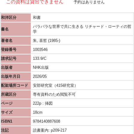
この資料は貸出できません
予約はありません
和洋区分
和書
バラバラな世界で共に生きる リチャード・ローティの哲
書名
学
著者名
朱, 喜哲 (1985-)
登録番号
1003546
請求記号
133.9/C
出版者
NHK出版
出版年月日
2026/05
配架場所コード
安部研究室（415研究室）
所蔵区分
専有資料のため閲覧不可
ページ
222p : 挿図
サイズ
18cm
ISBN1
9784140887608
注記
読書案内: p209-217