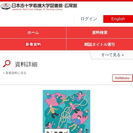
ログイン
English
ホーム
資料検索
新着資料
雑誌タイトル索引
すべて見る
資料詳細
新着資料に戻る
RefWorks