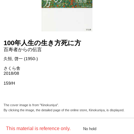
100年人生の生き方死に方
百寿者からの伝言
久恒, 啓一 (1950-)
さくら舎
2018/08
159/H
The cover image is from "Kinokuniya".
By clicking the image, the detailed page of the online store, Kinokuniya, is displayed.
This material is reference only.
No hold