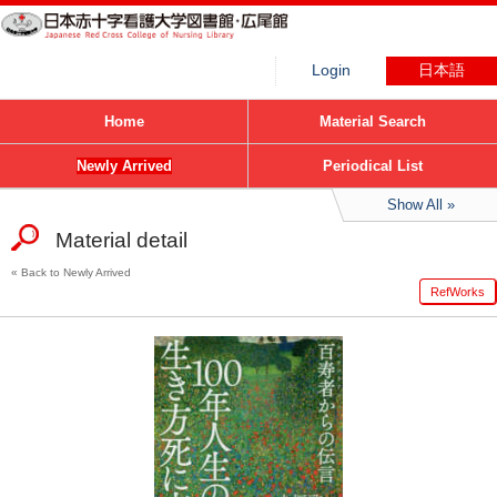
Login
日本語
Home
Material Search
Newly Arrived
Periodical List
Show All
Material detail
Back to Newly Arrived
RefWorks