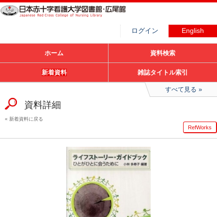
ログイン
English
ホーム
資料検索
新着資料
雑誌タイトル索引
すべて見る
資料詳細
新着資料に戻る
RefWorks