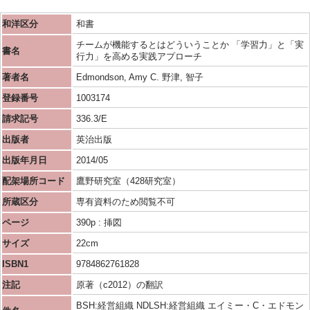
和洋区分
和書
チームが機能するとはどういうことか 「学習力」と「実
書名
行力」を高める実践アプローチ
著者名
Edmondson, Amy C. 野津, 智子
登録番号
1003174
請求記号
336.3/E
出版者
英治出版
出版年月日
2014/05
配架場所コード
鷹野研究室（428研究室）
所蔵区分
専有資料のため閲覧不可
ページ
390p : 挿図
サイズ
22cm
ISBN1
9784862761828
注記
原著（c2012）の翻訳
BSH:経営組織 NDLSH:経営組織 エイミー・C・エドモン