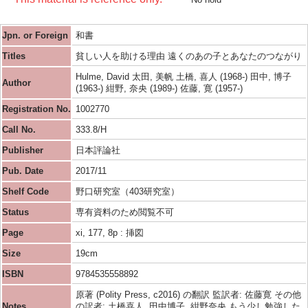
Jpn. or Foreign
和書
Titles
貧しい人を助ける理由 遠くのあの子とあなたのつながり
Hulme, David 太田, 美帆 土橋, 喜人 (1968-) 田中, 博子
Author
(1963-) 紺野, 奈央 (1989-) 佐藤, 寛 (1957-)
Registration No.
1002770
Call No.
333.8/H
Publisher
日本評論社
Pub. Date
2017/11
Shelf Code
野口研究室（403研究室）
Status
専有資料のため閲覧不可
Page
xi, 177, 8p : 挿図
Size
19cm
ISBN
9784535558892
原著 (Polity Press, c2016) の翻訳 監訳者: 佐藤寛 その他
Notes
の訳者: 土橋喜人, 田中博子, 紺野奈央 もう少し勉強した