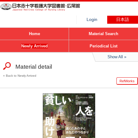
Login
日本語
Home
Material Search
Newly Arrived
Periodical List
Show All
Material detail
Back to Newly Arrived
RefWorks