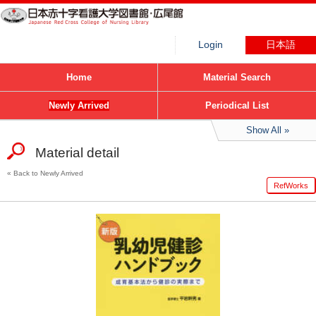
Login
日本語
Home
Material Search
Newly Arrived
Periodical List
Show All
Material detail
Back to Newly Arrived
RefWorks