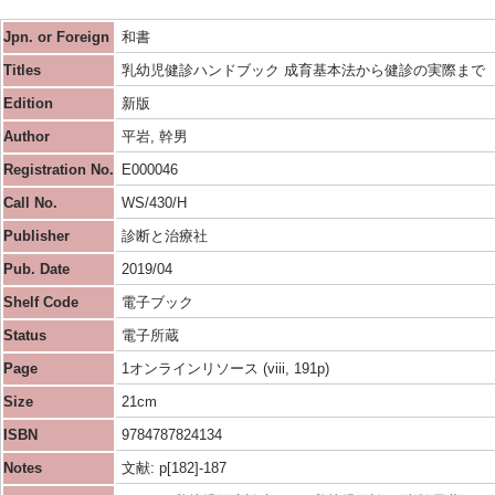
Jpn. or Foreign
和書
Titles
乳幼児健診ハンドブック 成育基本法から健診の実際まで
Edition
新版
Author
平岩, 幹男
Registration No.
E000046
Call No.
WS/430/H
Publisher
診断と治療社
Pub. Date
2019/04
Shelf Code
電子ブック
Status
電子所蔵
Page
1オンラインリソース (viii, 191p)
Size
21cm
ISBN
9784787824134
Notes
文献: p[182]-187