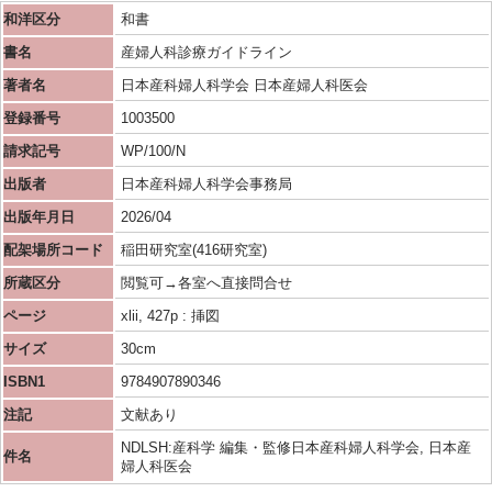
和洋区分
和書
書名
産婦人科診療ガイドライン
著者名
日本産科婦人科学会 日本産婦人科医会
登録番号
1003500
請求記号
WP/100/N
出版者
日本産科婦人科学会事務局
出版年月日
2026/04
配架場所コード
稲田研究室(416研究室)
所蔵区分
閲覧可→各室へ直接問合せ
ページ
xlii, 427p : 挿図
サイズ
30cm
ISBN1
9784907890346
注記
文献あり
NDLSH:産科学 編集・監修日本産科婦人科学会, 日本産
件名
婦人科医会