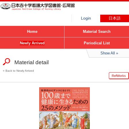
Login
日本語
Home
Material Search
Newly Arrived
Periodical List
Show All
Material detail
Back to Newly Arrived
RefWorks