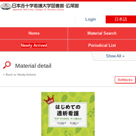
Login
日本語
Home
Material Search
Newly Arrived
Periodical List
Show All
Material detail
Back to Newly Arrived
RefWorks