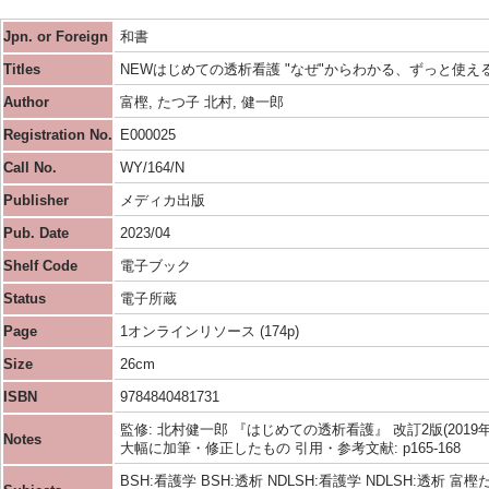
Jpn. or Foreign
和書
Titles
NEWはじめての透析看護 "なぜ"からわかる、ずっと使える
Author
富樫, たつ子 北村, 健一郎
Registration No.
E000025
Call No.
WY/164/N
Publisher
メディカ出版
Pub. Date
2023/04
Shelf Code
電子ブック
Status
電子所蔵
Page
1オンラインリソース (174p)
Size
26cm
ISBN
9784840481731
監修: 北村健一郎 『はじめての透析看護』 改訂2版(2019年
Notes
大幅に加筆・修正したもの 引用・参考文献: p165-168
BSH:看護学 BSH:透析 NDLSH:看護学 NDLSH:透析 富