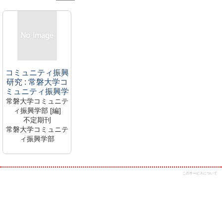
コミュニティ振興
研究 : 常磐大学コ
ミュニティ振興学
部紀要 / 常磐大学
常磐大学コミュニテ
コミュニティ振興
ィ振興学部 [編]
学部
不定期刊
常磐大学コミュニテ
ィ振興学部
書庫（紀要）
廃刊
15より大学HPで閲覧
このサービスについて
可