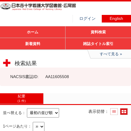
ログイン
English
ホーム
資料検索
新着資料
雑誌タイトル索引
すべて見る
検索結果
NACSIS書誌ID
AA11605508
紀要
1 件
表示切替
並べ替える
1ページあたり