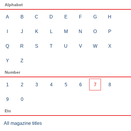
Alphabet
A
B
C
D
E
F
G
H
I
J
K
L
M
N
O
P
Q
R
S
T
U
V
W
X
Y
Z
Number
1
2
3
4
5
6
7
8
9
0
Etc
All magazine titles