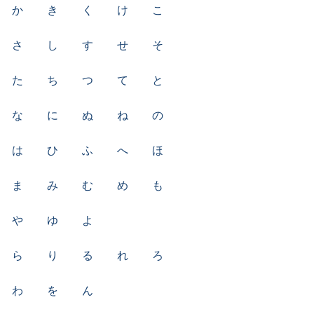
か
き
く
け
こ
さ
し
す
せ
そ
た
ち
つ
て
と
な
に
ぬ
ね
の
は
ひ
ふ
へ
ほ
ま
み
む
め
も
や
ゆ
よ
ら
り
る
れ
ろ
わ
を
ん