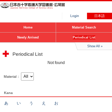
Login
日本語
Home
Material Search
Newly Arrived
Periodical List
Show All
Periodical List
Not found
Material
Kana
あ
い
う
え
お