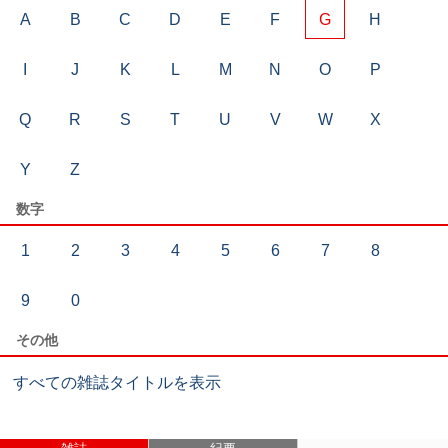
A
B
C
D
E
F
G
H
I
J
K
L
M
N
O
P
Q
R
S
T
U
V
W
X
Y
Z
数字
1
2
3
4
5
6
7
8
9
0
その他
すべての雑誌タイトルを表示