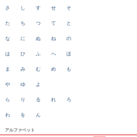
さ
し
す
せ
そ
た
ち
つ
て
と
な
に
ぬ
ね
の
は
ひ
ふ
へ
ほ
ま
み
む
め
も
や
ゆ
よ
ら
り
る
れ
ろ
わ
を
ん
アルファベット