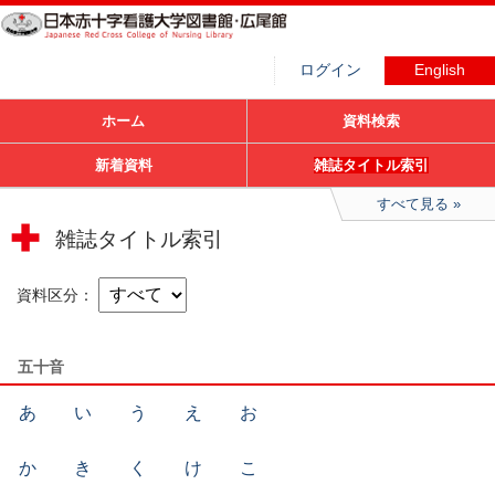
ログイン
English
ホーム
資料検索
新着資料
雑誌タイトル索引
すべて見る
雑誌タイトル索引
資料区分
五十音
あ
い
う
え
お
か
き
く
け
こ