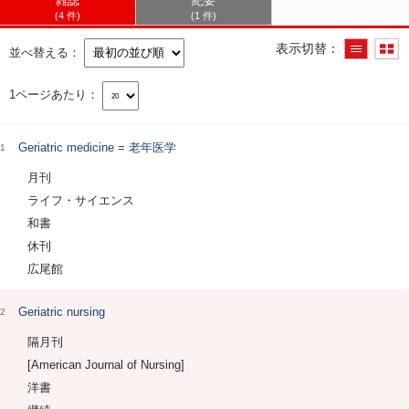
雑誌
紀要
4 件
1 件
表示切替
並べ替える
1ページあたり
Geriatric medicine = 老年医学
1
月刊
ライフ・サイエンス
和書
休刊
広尾館
Geriatric nursing
2
隔月刊
[American Journal of Nursing]
洋書