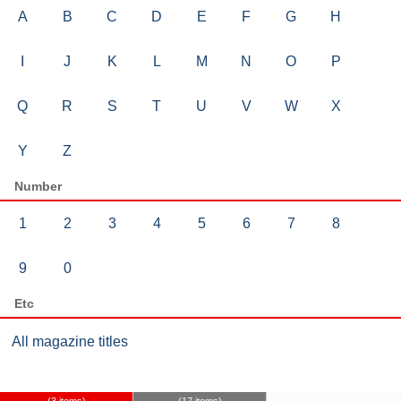
A
B
C
D
E
F
G
H
I
J
K
L
M
N
O
P
Q
R
S
T
U
V
W
X
Y
Z
Number
1
2
3
4
5
6
7
8
9
0
Etc
All magazine titles