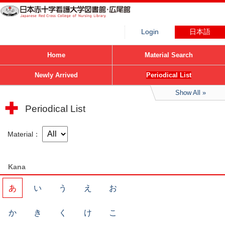
Login
日本語
Home
Material Search
Newly Arrived
Periodical List
Show All
Periodical List
Material
Kana
あ
い
う
え
お
か
き
く
け
こ