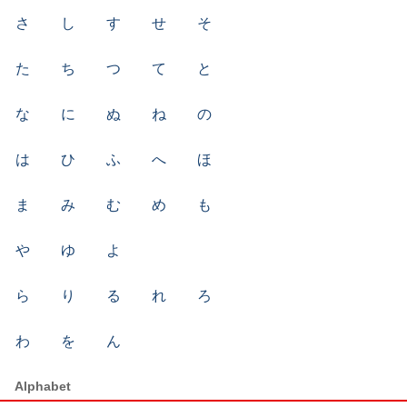
さ
し
す
せ
そ
た
ち
つ
て
と
な
に
ぬ
ね
の
は
ひ
ふ
へ
ほ
ま
み
む
め
も
や
ゆ
よ
ら
り
る
れ
ろ
わ
を
ん
Alphabet