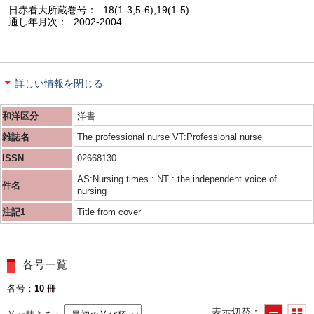
日赤看大所蔵巻号
18(1-3,5-6),19(1-5)
通し年月次
2002-2004
詳しい情報を閉じる
和洋区分
洋書
雑誌名
The professional nurse VT:Professional nurse
ISSN
02668130
AS:Nursing times : NT : the independent voice of
件名
nursing
注記1
Title from cover
各号一覧
各号
10
冊
表示切替