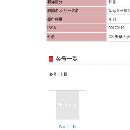
和洋区分
和書
雑誌名,シリーズ名
聖母女子短期
発行頻度
年刊
ISSN
09179119
件名
CS:聖母大学
各号一覧
各号
1
冊
No.1-16