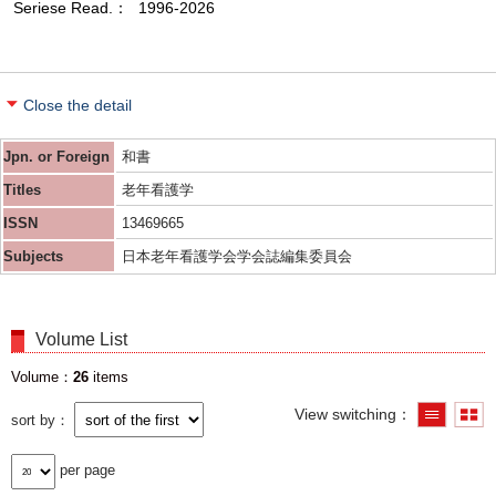
Seriese Read.
1996-2026
Close the detail
Jpn. or Foreign
和書
Titles
老年看護学
ISSN
13469665
Subjects
日本老年看護学会学会誌編集委員会
Volume List
Volume
26
items
View switching
sort by
per page