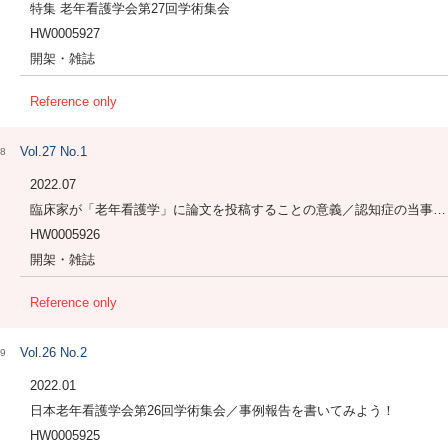
特集 老年看護学会第27回学術集会
HW0005927
開架・雑誌
Reference only
Vol.27 No.1
8
2022.07
臨床家が「老年看護学」に論文を投稿することの意義／認知症の当事者の方からの看護師への期待／COVID-19 緊急事態宣言の経験から考えること
HW0005926
開架・雑誌
Reference only
Vol.26 No.2
9
2022.01
日本老年看護学会第26回学術集会／事例報告を書いてみよう！
HW0005925