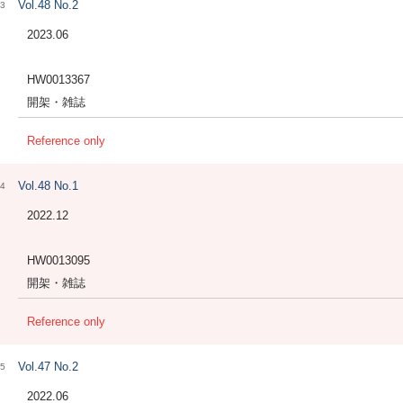
Vol.48 No.2
3
2023.06
HW0013367
開架・雑誌
Reference only
Vol.48 No.1
4
2022.12
HW0013095
開架・雑誌
Reference only
Vol.47 No.2
5
2022.06