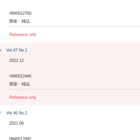
HW0012760
開架・雑誌
Reference only
Vol.47 No.1
6
2021.12
HW0012445
開架・雑誌
Reference only
Vol.46 No.2
7
2021.06
HW0012092