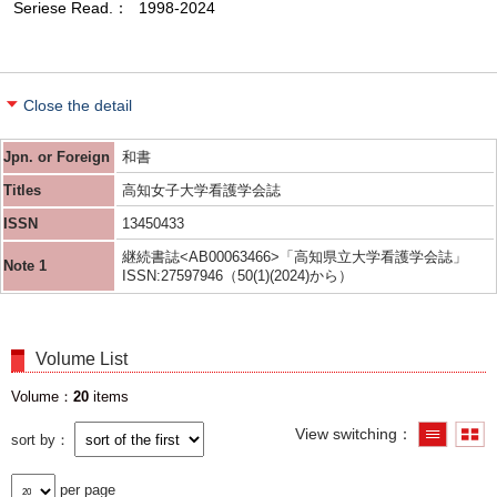
Seriese Read.
1998-2024
Close the detail
Jpn. or Foreign
和書
Titles
高知女子大学看護学会誌
ISSN
13450433
継続書誌<AB00063466>「高知県立大学看護学会誌」
Note 1
ISSN:27597946（50(1)(2024)から）
Volume List
Volume
20
items
View switching
sort by
per page