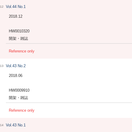
Vol.44 No.1
12
2018.12
HW0010320
開架・雑誌
Reference only
Vol.43 No.2
13
2018.06
HW0009910
開架・雑誌
Reference only
Vol.43 No.1
14