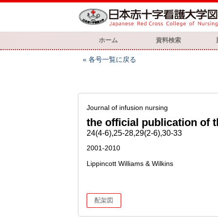
ホーム
資料検索
各号一覧に戻る
Journal of infusion nursing
the official publication of
24(4-6),25-28,29(2-6),30-33
2001-2010
Lippincott Williams & Wilkins
配架図