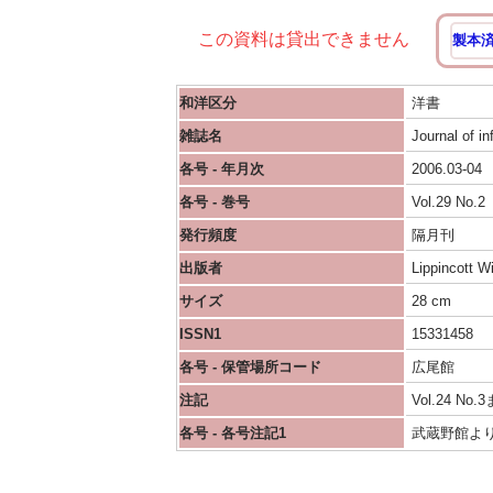
この資料は貸出できません
製本
和洋区分
洋書
雑誌名
Journal of in
各号 - 年月次
2006.03-04
各号 - 巻号
Vol.29 No.2
発行頻度
隔月刊
出版者
Lippincott W
サイズ
28 cm
ISSN1
15331458
各号 - 保管場所コード
広尾館
注記
Vol.24 N
各号 - 各号注記1
武蔵野館より移