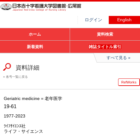
ログイン
English
ホーム
資料検索
新着資料
雑誌タイトル索引
すべて見る
資料詳細
各号一覧に戻る
RefWorks
Geriatric medicine = 老年医学
19-61
1977-2023
ﾗｲﾌｻｲｴﾝｽ社
ライフ・サイエンス