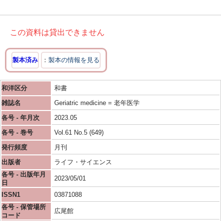
この資料は貸出できません
製本済み
製本の情報を見る
和洋区分
和書
雑誌名
Geriatric medicine = 老年医学
各号 - 年月次
2023.05
各号 - 巻号
Vol.61 No.5 (649)
発行頻度
月刊
出版者
ライフ・サイエンス
各号 - 出版年月
2023/05/01
日
ISSN1
03871088
各号 - 保管場所
広尾館
コード