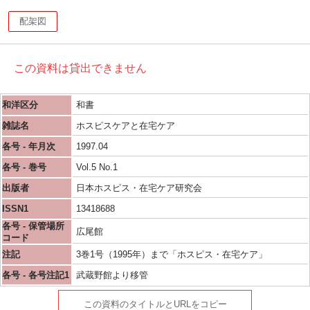
配架図
この資料は貸出できません
和洋区分
和書
雑誌名
ホスピスケアと在宅ケア
各号 - 年月次
1997.04
各号 - 巻号
Vol.5 No.1
出版者
日本ホスピス・在宅ケア研究会
ISSN1
13418688
各号 - 保管場所
広尾館
コード
注記
3巻1号（1995年）まで「ホスピス・在宅ケア」
各号 - 各号注記1
武蔵野館より移管
この資料のタイトルとURLをコピー