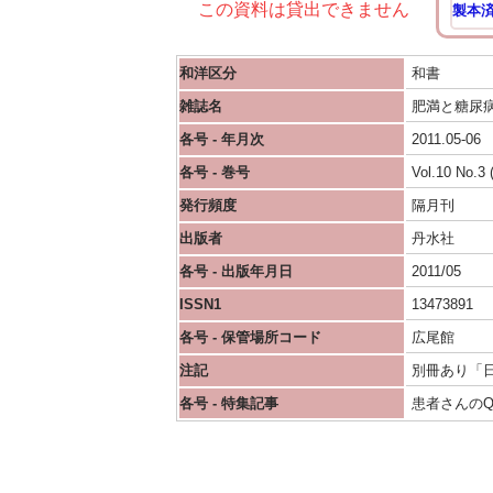
この資料は貸出できません
製本
和洋区分
和書
雑誌名
肥満と糖尿病
各号 - 年月次
2011.05-06
各号 - 巻号
Vol.10 No.3 
発行頻度
隔月刊
出版者
丹水社
各号 - 出版年月日
2011/05
ISSN1
13473891
各号 - 保管場所コード
広尾館
注記
別冊あり「
各号 - 特集記事
患者さんのQue