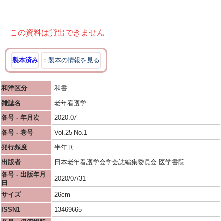
この資料は貸出できません
製本済み
製本の情報を見る
和洋区分
和書
雑誌名
老年看護学
各号 - 年月次
2020.07
各号 - 巻号
Vol.25 No.1
発行頻度
半年刊
出版者
日本老年看護学会学会誌編集委員会 医学書院
各号 - 出版年月
2020/07/31
日
サイズ
26cm
ISSN1
13469665