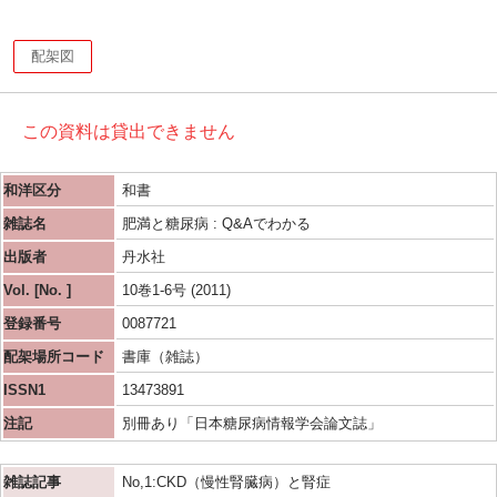
配架図
この資料は貸出できません
和洋区分
和書
雑誌名
肥満と糖尿病 : Q&Aでわかる
出版者
丹水社
Vol. [No. ]
10巻1-6号 (2011)
登録番号
0087721
配架場所コード
書庫（雑誌）
ISSN1
13473891
注記
別冊あり「日本糖尿病情報学会論文誌」
雑誌記事
No,1:CKD（慢性腎臓病）と腎症