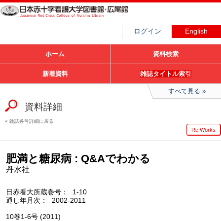
ログイン
English
ホーム
資料検索
新着資料
雑誌タイトル索引
すべて見る
資料詳細
雑誌各号詳細に戻る
RefWorks
肥満と糖尿病 : Q&Aでわかる
丹水社
日赤看大所蔵巻号
1-10
通し年月次
2002-2011
10巻1-6号 (2011)