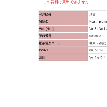
この資料は貸出できません
和洋区分
洋書
雑誌名
Health promo
Vol. [No. ]
Vol.31 No.
登録番号
0088838
配架場所コード
書庫（雑誌
ISSN1
09574824
注記
Vol.4まで「Hea