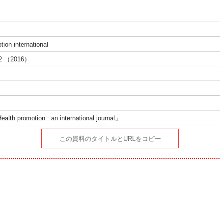
tion international
1-2 （2016）
）
lth promotion : an international journal」
この資料のタイトルとURLをコピー