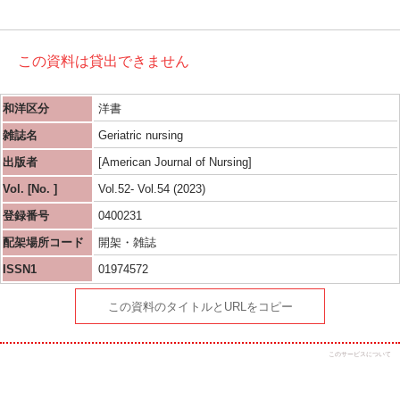
この資料は貸出できません
和洋区分
洋書
雑誌名
Geriatric nursing
出版者
[American Journal of Nursing]
Vol. [No. ]
Vol.52- Vol.54 (2023)
登録番号
0400231
配架場所コード
開架・雑誌
ISSN1
01974572
この資料のタイトルとURLをコピー
このサービスについて