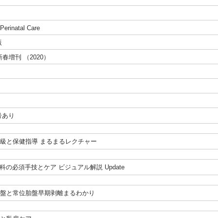
Perinatal Care
版
 新春増刊 （2020）
号あり
母親学級と保健指導 まるまるレクチャー
産科の必須手技とケア ビジュアル解説 Update
前置胎盤と常位胎盤早期剥離まるわかり