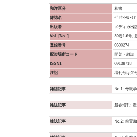
和洋区分
和書
雑誌名
ﾍﾟﾘﾈｲﾀﾙ･ｹｱ 
出版者
メディカ出
Vol. [No. ]
39巻1-6号,
登録番号
0300274
配架場所コード
開架・雑誌
ISSN1
09108718
注記
増刊号は欠
雑誌記事
No.1: 
雑誌記事
新春増刊: 
雑誌記事
No.2: 